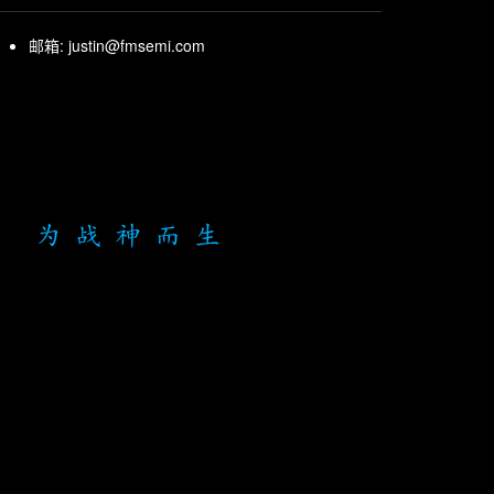
邮箱: justin@fmsemi.com